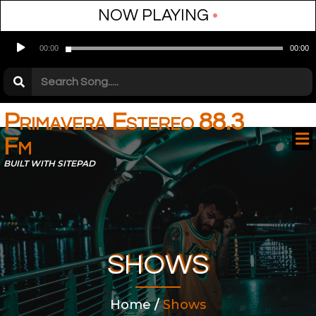
NOW PLAYING
•
Audio
00:00
00:00
Player
Primavera Estereo 88.3
Fm
BUILT WITH SITEPAD
SHOWS
Home
/
Shows